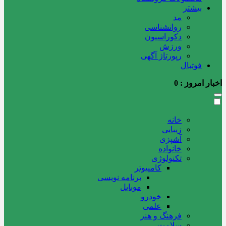
بیشتر
مد
روانشناسی
دکوراسیون
ورزش
رپورتاژ آگهی
فوتبال
اخبار امروز :
0
خانه
زیبایی
آشپزی
خانواده
تکنولوژی
کامپیوتر
برنامه نویسی
موبایل
خودرو
علمی
فرهنگ و هنر
سلامت