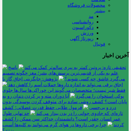
محصولات فروشگاه
بیشتر
مد
روانشناسی
دکوراسیون
ورزش
رپورتاژ آگهی
فوتبال
آخرین اخبار
تحقیقی تازه: پروتین کمتر به پیری سالم‌تر کمک می‌کند
پاسخ
علم به یکی از قدیمی‌ترین پرسش‌های بشر؛ مغز چگونه تصمیم
می‌گیرد عاشق چه کسی شویم؟
پژوهش: جایگزینی اجاق گاز با
اجاق برقی می‌تواند به اندازه داروها حملات آسم را کاهش دهد
فقط شیر نیست؛ متخصصان می‌گویند این خوراکی‌ها سال‌ها جلوی
پوکی استخوان را می‌گیرد
آیا دوران مته و پر کردن دندان رو به
پایان است؟ کشف روشی ساده برای متوقف کردن پوسیدگی بدون
درد و بی‌حسی
فرمول طلایی حفظ قدرت عضلانی؛ کشف
تازه‌ای که جادوی جوانی را در بدن بیدار می‌کند
حد نهایی طول
عمر انسان چقدر است؟ دانشمندان حداکثر سن ممکن را کشف
کردند
چرا برخی داروها در هوای گرم می‌توانند به کلیه‌ها آسیب
بزنند؟