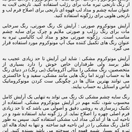
از رنگ نارنجی تیره مات برای رژلب استفاده کنید. نارنجی لایت به
عنوان سایه چشم و مداد لب قهوه ای نارنجی برای اصلاح فرم لب و
نارنجی هلویی برای رژگونه استفاده کنید.
آرایش مونوکروم صورتی : آرایش تک رنگ صورتی، رنگ سرخابی
مات برای رنگ رژلب و صورتی ملایم و چرک برای سایه چشم
مناسب است. رژگونه صورتی محو و مداد لب کالباسی تیره به
عنوان رنگ های تکمیل کننده میک آپ مونوکروم مورد استفاده قرار
می گیرد.
آرایش مونوکروم مشکی : شاید این آرایش تا حد زیادی عجیب به
نظر برسد ولی طرفداران خاص خوش را دارد بسیاری از
متخصصین، رنگ مشکی را مثالی آکروماتیک (بی رنگ) در دنیای رنگ
ها به حساب آورند اما رنگ هایی مانند مشکی، سفید و یا خاکستری
می توانند بهترین مثال ها در چگونگی ست کردن مونوکروماتیک
لباس و استایل به حساب بیایند.
رنگ سایه چشم مشکی تک رنگ می تواند به تنهایی یک آرایش کامل
محسوب شود، نکته مهم در آرایش مونوکروم مشکی، استفاده از
تکنیک زیرسازی به روشی دقیق و اصولی می باشد که تا حد زیادی
فرم اصلی چهره را اصلاح نماید. از رژ گونه نباید استفاده شود و در
ناحیه لب ها از اندکی مداد لب مشکی استفاده کنید. سپس به طور
کامل رنگ مشکی را در این ناحیه فید ساخته و تنها به ایجاد هاله ای
تیره که بسیار شبیه قهوه ای سوخته می باشد بسنده کنید. این