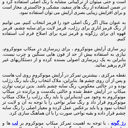
است و حتی میتوان از ترکیباتی مشابه با رنگ اصلی استفاده کرد و
در ضمن استفاده از رنگ های سفید، مشکی و خاکستری مجاز است
و برای افزایش زیبایی بصری آرایش می توان استفاده نمود.
به عنوان مثال اگر رنگ اصلی خود را قرمز انتخاب کنیم. می توانیم
از رنگ قرمز اناری برای رژلب، قرمز لایت برای سایه چشم، قرمز
قهوه ای برای رژگونه و قرمز تیره برای اصلاح فرم لب استفاده
کنیم.
زیر سازی آرایش مونوکروم ، برای زیرسازی در میکاپ مونوکروم،
نیازی به استفاده بیش از حد از فون هایی سنگین و چرب نیست.
بنابراین به یک زیرسازی اصولی بسنده کرده و از دستکاریهای غیر
لازم پرهیز نمائید.
نقطه مرکزی ، بیشترین تمرکز در آرایش مونوکروم روی لب هاست
و پس از آن روی چشم ها. بنابراین، ملاک انتخاب رنگ باید رنگ رژلب
بوده و در حالتی معکوس، رنگ سایه چشم باشد. بدین ترتیب توازن
میکاپ در آرایش حفظ شده و حالتی یکدست و برازنده در میکاپ
مونوکروم به وجود می آیدبنابراین یا باید رنگ رژلب را ملاک میکاپ
مونوکروم قرار داد و رنگ سایر نواحی را با توجه به آن و لایت تر
انتخاب نمود و یا باید برعکس عمل کرده و معیار اصلی را رنگ سایه
چشم قرار داده و بقیه نواحی صورت را با آن هماهنگ سازی کرد.
رژ گونه
، با توجه به اهمیت تمرکز میکاپ مونوکروم بر
لب
ها و