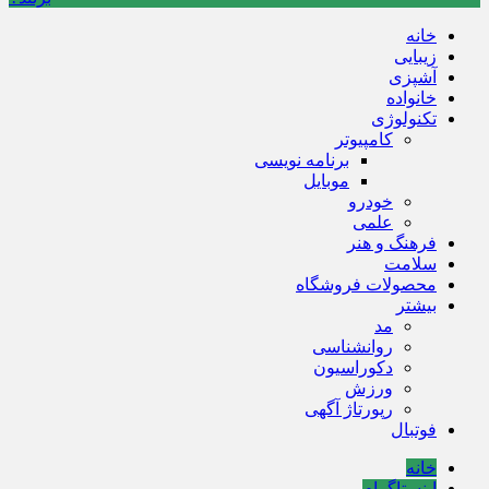
خانه
زیبایی
آشپزی
خانواده
تکنولوژی
کامپیوتر
برنامه نویسی
موبایل
خودرو
علمی
فرهنگ و هنر
سلامت
محصولات فروشگاه
بیشتر
مد
روانشناسی
دکوراسیون
ورزش
رپورتاژ آگهی
فوتبال
خانه
اینستاگرام