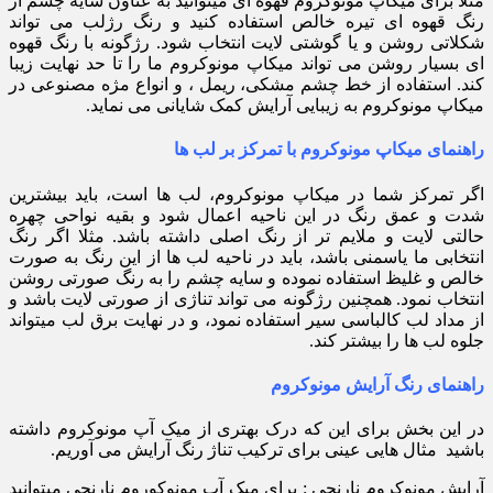
مثلا برای میکاپ مونوکروم قهوه ای میتوانید به عناون سایه چشم از
رنگ قهوه ای تیره خالص استفاده کنید و رنگ رژلب می تواند
شکلاتی روشن و یا گوشتی لایت انتخاب شود. رژگونه با رنگ قهوه
ای بسیار روشن می تواند میکاپ مونوکروم ما را تا حد نهایت زیبا
کند. استفاده از خط چشم مشکی، ریمل ، و انواع مژه مصنوعی در
میکاپ مونوکروم به زیبایی آرایش کمک شایانی می نماید.
راهنمای میکاپ مونوکروم با تمرکز بر لب ها
اگر تمرکز شما در میکاپ مونوکروم، لب ها است، باید بیشترین
شدت و عمق رنگ در این ناحیه اعمال شود و بقیه نواحی چهره
حالتی لایت و ملایم تر از رنگ اصلی داشته باشد. مثلا اگر رنگ
انتخابی ما یاسمنی باشد، باید در ناحیه لب ها از این رنگ به صورت
خالص و غلیظ استفاده نموده و سایه چشم را به رنگ صورتی روشن
انتخاب نمود. همچنین رژگونه می تواند تناژی از صورتی لایت باشد و
از مداد لب کالباسی سیر استفاده نمود، و در نهایت برق لب میتواند
جلوه لب ها را بیشتر کند.
راهنمای رنگ آرایش مونوکروم
در این بخش برای این که درک بهتری از میک آپ مونوکروم داشته
باشید مثال هایی عینی برای ترکیب تناژ رنگ آرایش می آوریم.
آرایش مونوکروم نارنجی : برای میک آپ مونوکوروم نارنجی میتوانید