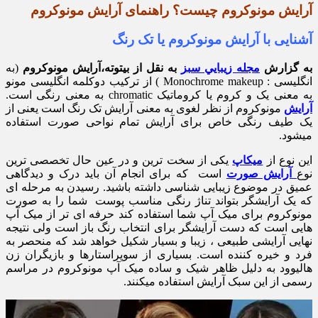
آرایش مونوکروم چیست؟ راهنمای آرایش مونوکروم
آشنایی با آرایش مونوکروم یا تک رنگ
به گزارش
مجله زيبايي سبز
به نقل از بیتوته،آرایش مونوکروم
(به
انگلیسی : Monochrome makeup ) از ترکیب دوکلمه انگلیسی مونو
به معنی یک و کروم یا کروماتیک chromatic به معنی رنگی است.
آرایش
مونوکروم از نظر لغوی به معنی آرایش تک رنگ است یعنی از
یک طیف رنگی خاص برای آرایش تمام نواحی صورت استفاده
میشود.
این نوع از
میکاپ
یکی از سخت ترین و در عین حال تخصصی ترین
نوع
آرایش صورت
است که برای انجام آن باید درک و دیدگاهی
عمیق در موضوع زیبایی شناسی داشته باشید. رسیدن به مرحله ای
که یک آرایشگر بتواند تناژ رنگی مناسب پوست شما را به صورت
مونوکروم برای میک آپ شما استفاده کند حرفه ای تر از میک آپ
هایی است که دست آرایشگر برای انتخاب رنگ باز است ولی نتیجه
نهایی آرایشی طبیعی ، زیبا و بسیار شکیل خواهد شد که منحصر به
فرد و خیره کننده است. بسیاری از سوپراستارها و بازیگران زن
هالیوود به دلیل ظاهر شیک و ساده میک آپ مونوکروم در مراسم
رسمی از این سبک آرایش استفاده میکنند.