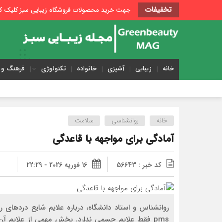
تخفیفات
جهت خرید محصولات فروشگاه زیبایی سبز کلیک کن
خانه
زیبایی
آشپزی
خانواده
تکنولوژی
فرهنگ و 
خانه
روانشناسی
سلامت
آمادگی برای مواجهه با قاعدگی
کد خبر : 56643
16 فوریه 2026 - 22:29
روانشناس و استاد دانشگاه، درباره علایم شایع دردهای
pms فقط علایم جسمی ندارد. بخش مهمی از علایم آن