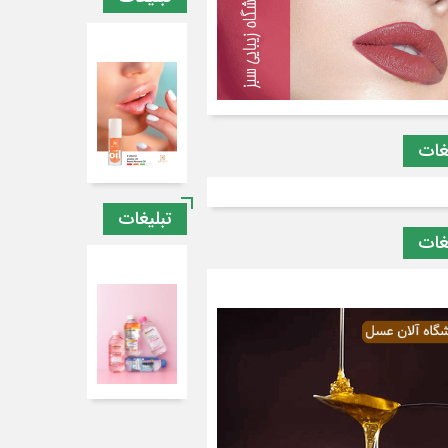
غات
تبلیغات
غات