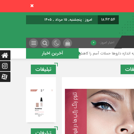
18:43:55
امروز : پنجشنبه, ۱۵ مرداد , ۱۴۰۵
اخبار امروز :
0
آخرین اخبار
ملات آسم را کاهش دهد
فقط شیر نیست؛ متخصصان می‌گویند این خوراکی‌ها سال‌ها ج
غات
تبلیغات
تبلیغات