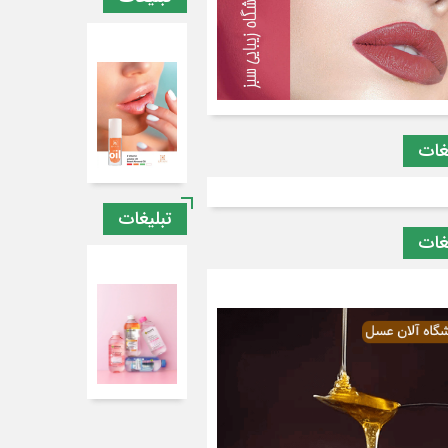
غات
تبلیغات
غات