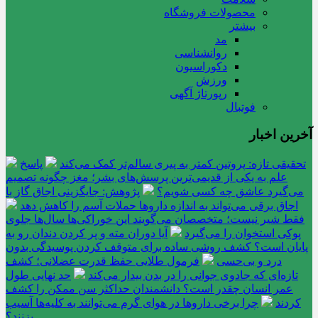
محصولات فروشگاه
بیشتر
مد
روانشناسی
دکوراسیون
ورزش
رپورتاژ آگهی
فوتبال
آخرین اخبار
تحقیقی تازه: پروتین کمتر به پیری سالم‌تر کمک می‌کند
پاسخ
علم به یکی از قدیمی‌ترین پرسش‌های بشر؛ مغز چگونه تصمیم
می‌گیرد عاشق چه کسی شویم؟
پژوهش: جایگزینی اجاق گاز با
اجاق برقی می‌تواند به اندازه داروها حملات آسم را کاهش دهد
فقط شیر نیست؛ متخصصان می‌گویند این خوراکی‌ها سال‌ها جلوی
پوکی استخوان را می‌گیرد
آیا دوران مته و پر کردن دندان رو به
پایان است؟ کشف روشی ساده برای متوقف کردن پوسیدگی بدون
درد و بی‌حسی
فرمول طلایی حفظ قدرت عضلانی؛ کشف
تازه‌ای که جادوی جوانی را در بدن بیدار می‌کند
حد نهایی طول
عمر انسان چقدر است؟ دانشمندان حداکثر سن ممکن را کشف
کردند
چرا برخی داروها در هوای گرم می‌توانند به کلیه‌ها آسیب
بزنند؟