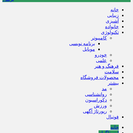
خانه
زیبایی
آشپزی
خانواده
تکنولوژی
کامپیوتر
برنامه نویسی
موبایل
خودرو
علمی
فرهنگ و هنر
سلامت
محصولات فروشگاه
بیشتر
مد
روانشناسی
دکوراسیون
ورزش
رپورتاژ آگهی
فوتبال
خانه
اینستاگرام