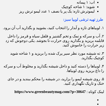
اب: ۱ پیمانه
شوید: ۱ شاخه کوچیک
لیموترش تازه: یک پر یا نصف ۱ عدد لیمو ترش ریز
طرز تهیه ترشی لوبیا سبز:
۱. لوبیاهای تازه و آبدار را انتخاب کنید، بشویید و بگذارید آب آن برود.
۲. آب و سرکه و نمک و تخم گشنیز و فلفل سیاه و قرمز را داخل
قابلمه بریزید و بگذارید روی حرارت تا بجوشد. یکی دوجوش که زد
زیر حرارت را خاموش کنید.
۳. ته شیشه مورد نظر سیر پرک شده را بریزید و ۱ شاخه شوید
کوچیک بگذارید.
۴. لوبیاها را دسته کنید و داخل شیشه بگذارید و مخلوط آب و سرکه
را داغ بریزید روی لوبیاها.
۵. روی شیشه لیمو را بزارید، در شیشه را محکم ببندید و در جای
خنک و تاریک نگهداری کنید.
لینک کوتاه :
https://www.greenbeautymag.com/?p=30647