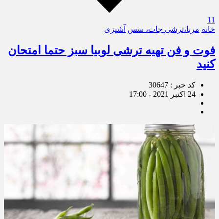
11
خانه
مربا،ترشی جات، سس
آشپزی
فوت و فن تهیه ترشی لوبیا سبز حتما امتحان
کنید
کد خبر : 30647
24 اکتبر 2021 - 17:00