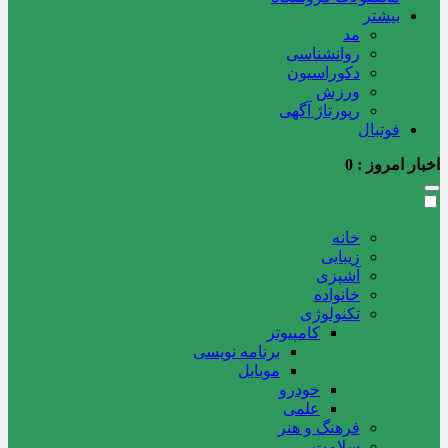
بیشتر
مد
روانشناسی
دکوراسیون
ورزش
رپورتاژ آگهی
فوتبال
اخبار امروز :
0
خانه
زیبایی
آشپزی
خانواده
تکنولوژی
کامپیوتر
برنامه نویسی
موبایل
خودرو
علمی
فرهنگ و هنر
سلامت