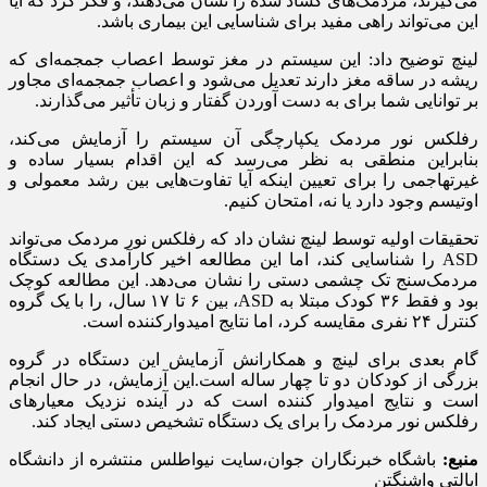
می‌گیرند، مردمک‌های گشاد شده را نشان می‌دهند، و فکر کرد که آیا
این می‌تواند راهی مفید برای شناسایی این بیماری باشد.
لینچ توضیح داد: این سیستم در مغز توسط اعصاب جمجمه‌ای که
ریشه در ساقه مغز دارند تعدیل می‌شود و اعصاب جمجمه‌ای مجاور
بر توانایی شما برای به دست آوردن گفتار و زبان تأثیر می‌گذارند.
رفلکس نور مردمک یکپارچگی آن سیستم را آزمایش می‌کند،
بنابراین منطقی به نظر می‌رسد که این اقدام بسیار ساده و
غیرتهاجمی را برای تعیین اینکه آیا تفاوت‌هایی بین رشد معمولی و
اوتیسم وجود دارد یا نه، امتحان کنیم.
تحقیقات اولیه توسط لینچ نشان داد که رفلکس نور مردمک می‌تواند
ASD را شناسایی کند، اما این مطالعه اخیر کارآمدی یک دستگاه
مردمک‌سنج تک چشمی دستی را نشان می‌دهد. این مطالعه کوچک
بود و فقط ۳۶ کودک مبتلا به ASD، بین ۶ تا ۱۷ سال، را با یک گروه
کنترل ۲۴ نفری مقایسه کرد، اما نتایج امیدوارکننده است.
گام بعدی برای لینچ و همکارانش آزمایش این دستگاه در گروه
بزرگی از کودکان دو تا چهار ساله است.این آزمایش، در حال انجام
است و نتایج امیدوار کننده است که در آینده نزدیک معیارهای
رفلکس نور مردمک را برای یک دستگاه تشخیص دستی ایجاد کند.
منبع:
باشگاه خبرنگاران جوان،سایت نیواطلس منتشره از دانشگاه
ایالتی واشنگتن