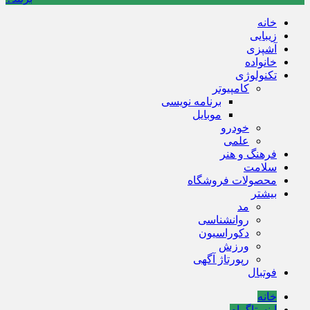
خانه
زیبایی
آشپزی
خانواده
تکنولوژی
کامپیوتر
برنامه نویسی
موبایل
خودرو
علمی
فرهنگ و هنر
سلامت
محصولات فروشگاه
بیشتر
مد
روانشناسی
دکوراسیون
ورزش
رپورتاژ آگهی
فوتبال
خانه
اینستاگرام