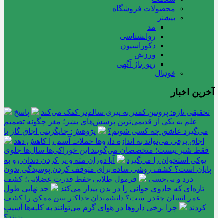
محصولات فروشگاه
بیشتر
مد
روانشناسی
دکوراسیون
ورزش
رپورتاژ آگهی
فوتبال
آخرین اخبار
تحقیقی تازه: پروتین کمتر به پیری سالم‌تر کمک می‌کند
پاسخ
علم به یکی از قدیمی‌ترین پرسش‌های بشر؛ مغز چگونه تصمیم
می‌گیرد عاشق چه کسی شویم؟
پژوهش: جایگزینی اجاق گاز با
اجاق برقی می‌تواند به اندازه داروها حملات آسم را کاهش دهد
فقط شیر نیست؛ متخصصان می‌گویند این خوراکی‌ها سال‌ها جلوی
پوکی استخوان را می‌گیرد
آیا دوران مته و پر کردن دندان رو به
پایان است؟ کشف روشی ساده برای متوقف کردن پوسیدگی بدون
درد و بی‌حسی
فرمول طلایی حفظ قدرت عضلانی؛ کشف
تازه‌ای که جادوی جوانی را در بدن بیدار می‌کند
حد نهایی طول
عمر انسان چقدر است؟ دانشمندان حداکثر سن ممکن را کشف
کردند
چرا برخی داروها در هوای گرم می‌توانند به کلیه‌ها آسیب
بزنند؟