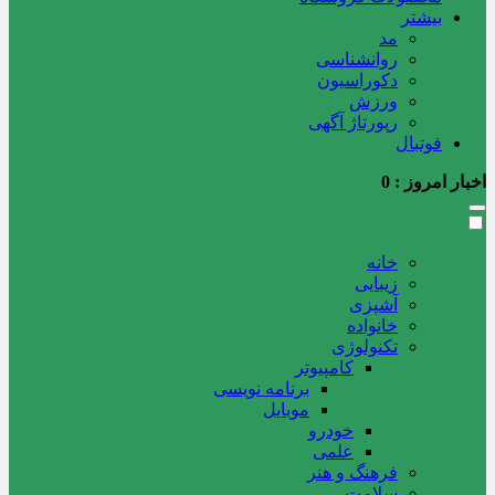
بیشتر
مد
روانشناسی
دکوراسیون
ورزش
رپورتاژ آگهی
فوتبال
اخبار امروز :
0
خانه
زیبایی
آشپزی
خانواده
تکنولوژی
کامپیوتر
برنامه نویسی
موبایل
خودرو
علمی
فرهنگ و هنر
سلامت