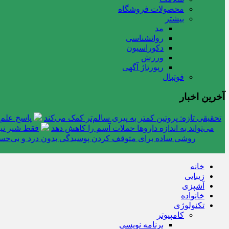
محصولات فروشگاه
بیشتر
مد
روانشناسی
دکوراسیون
ورزش
رپورتاژ آگهی
فوتبال
آخرین اخبار
تحقیقی تازه: پروتین کمتر به پیری سالم‌تر کمک می‌کند
پاسخ علم 
می‌تواند به اندازه داروها حملات آسم را کاهش دهد
فقط شیر نیس
روشی ساده برای متوقف کردن پوسیدگی بدون درد و بی‌ح
خانه
زیبایی
آشپزی
خانواده
تکنولوژی
کامپیوتر
برنامه نویسی