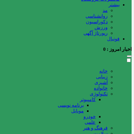
بیشتر
مد
روانشناسی
دکوراسیون
ورزش
رپورتاژ آگهی
فوتبال
اخبار امروز :
0
خانه
زیبایی
آشپزی
خانواده
تکنولوژی
کامپیوتر
برنامه نویسی
موبایل
خودرو
علمی
فرهنگ و هنر
سلامت