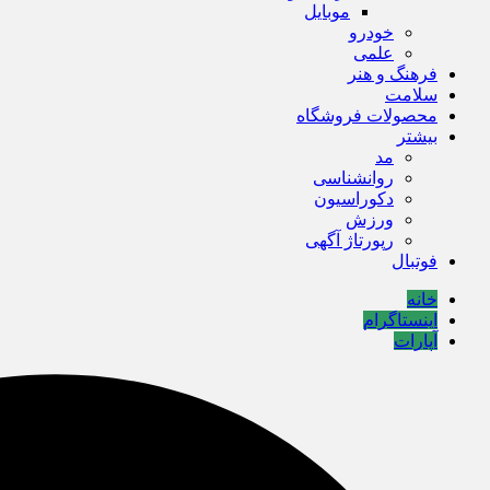
موبایل
خودرو
علمی
فرهنگ و هنر
سلامت
محصولات فروشگاه
بیشتر
مد
روانشناسی
دکوراسیون
ورزش
رپورتاژ آگهی
فوتبال
خانه
اینستاگرام
آپارات