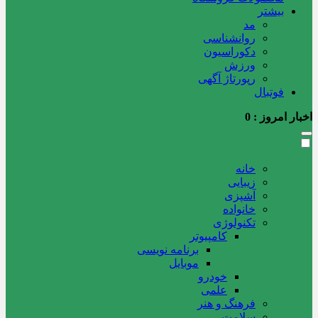
بیشتر
مد
روانشناسی
دکوراسیون
ورزش
رپورتاژ آگهی
فوتبال
اخبار امروز :
0
خانه
زیبایی
آشپزی
خانواده
تکنولوژی
کامپیوتر
برنامه نویسی
موبایل
خودرو
علمی
فرهنگ و هنر
سلامت