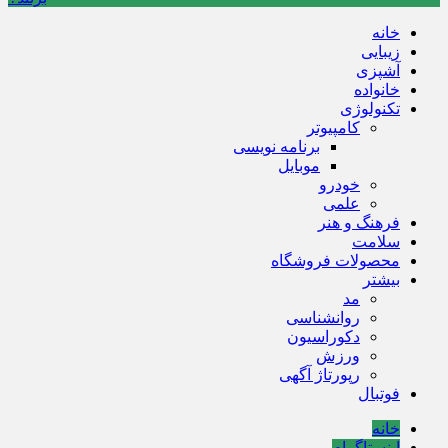
خانه
زیبایی
آشپزی
خانواده
تکنولوژی
کامپیوتر
برنامه نویسی
موبایل
خودرو
علمی
فرهنگ و هنر
سلامت
محصولات فروشگاه
بیشتر
مد
روانشناسی
دکوراسیون
ورزش
رپورتاژ آگهی
فوتبال
خانه
اینستاگرام