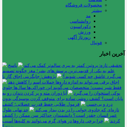
محصولات فروشگاه
بیشتر
مد
روانشناسی
دکوراسیون
ورزش
رپورتاژ آگهی
فوتبال
آخرین اخبار
تحقیقی تازه: پروتین کمتر به پیری سالم‌تر کمک می‌کند
پاسخ
علم به یکی از قدیمی‌ترین پرسش‌های بشر؛ مغز چگونه تصمیم
می‌گیرد عاشق چه کسی شویم؟
پژوهش: جایگزینی اجاق گاز با
اجاق برقی می‌تواند به اندازه داروها حملات آسم را کاهش دهد
فقط شیر نیست؛ متخصصان می‌گویند این خوراکی‌ها سال‌ها جلوی
پوکی استخوان را می‌گیرد
آیا دوران مته و پر کردن دندان رو به
پایان است؟ کشف روشی ساده برای متوقف کردن پوسیدگی بدون
درد و بی‌حسی
فرمول طلایی حفظ قدرت عضلانی؛ کشف
تازه‌ای که جادوی جوانی را در بدن بیدار می‌کند
حد نهایی طول
عمر انسان چقدر است؟ دانشمندان حداکثر سن ممکن را کشف
کردند
چرا برخی داروها در هوای گرم می‌توانند به کلیه‌ها آسیب
بزنند؟