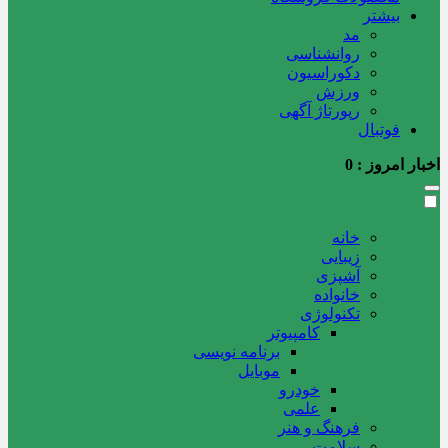
بیشتر
مد
روانشناسی
دکوراسیون
ورزش
رپورتاژ آگهی
فوتبال
اخبار امروز :
0
خانه
زیبایی
آشپزی
خانواده
تکنولوژی
کامپیوتر
برنامه نویسی
موبایل
خودرو
علمی
فرهنگ و هنر
سلامت