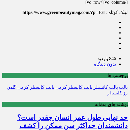
[/vc_column][/vc_row]
لینک کوتاه :
https://www.greenbeautymag.com/?p=161
846 بازدید
بدون دیدگاه
برچسب ها
پالت
پالت کانسیلر
پالت کانسیلر کرمی
پالت کانسیلر کرمی گلدن
رز
کانسیلر
نوشته های مشابه
حد نهایی طول عمر انسان چقدر است؟
دانشمندان حداکثر سن ممکن را کشف