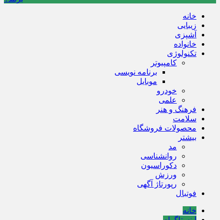
خانه
زیبایی
آشپزی
خانواده
تکنولوژی
کامپیوتر
برنامه نویسی
موبایل
خودرو
علمی
فرهنگ و هنر
سلامت
محصولات فروشگاه
بیشتر
مد
روانشناسی
دکوراسیون
ورزش
رپورتاژ آگهی
فوتبال
خانه
اینستاگرام