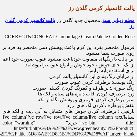
پالت کانسیلر کرمی گلدن رز
مجله زيبايي سبز
،محصول جدید گلدن رز
پالت کانسیلر کرمی گلدن
رز
CORRECT&CONCEAL Camouflage Cream Palette Golden Rose
فرمول منحصر بفرد این کرم باعث پوشش دهی منحصر به فرد بر
روی صورت شما میشود.
این پالت با رنگهای متفاوت خودباعث میشود عیوب صورت خود اعم
از لک ، جای جوش ، خود جوش و انواع عیوب را بپوشانید.
برای استفاده پایه آرایش
از مزایای رنگ بندی این کانسیلر پالت کرمی
رنگ پوست: برطرف کردن عیوب صورت
رنگ صورتی: برطرف و کمرنگ کردن کسلی صورت
زرد: برطرف کردن قاب دایره های سیاه و لکه ها
سبز: برطرف کردن قرمزی و پوشش نگاه از لکه
بنفش: برطرف کردن لک های زرد
نارنجی : برطرف کردن جوش های متمایل به آبی دیده و لکه های
سیاه[/vc_column_text][/vc_column][/vc_row][vc_row][vc_column]
[vc_btn title=”خرید” color=”warning”
link=”url:https%3A%2F%2Fwww.greenbeauty.ir%2Fproduct-