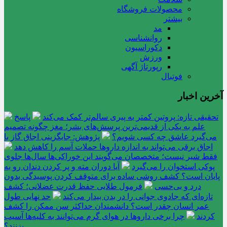
محصولات فروشگاه
بیشتر
مد
روانشناسی
دکوراسیون
ورزش
رپورتاژ آگهی
فوتبال
آخرین اخبار
تحقیقی تازه: پروتین کمتر به پیری سالم‌تر کمک می‌کند
پاسخ
علم به یکی از قدیمی‌ترین پرسش‌های بشر؛ مغز چگونه تصمیم
می‌گیرد عاشق چه کسی شویم؟
پژوهش: جایگزینی اجاق گاز با
اجاق برقی می‌تواند به اندازه داروها حملات آسم را کاهش دهد
فقط شیر نیست؛ متخصصان می‌گویند این خوراکی‌ها سال‌ها جلوی
پوکی استخوان را می‌گیرد
آیا دوران مته و پر کردن دندان رو به
پایان است؟ کشف روشی ساده برای متوقف کردن پوسیدگی بدون
درد و بی‌حسی
فرمول طلایی حفظ قدرت عضلانی؛ کشف
تازه‌ای که جادوی جوانی را در بدن بیدار می‌کند
حد نهایی طول
عمر انسان چقدر است؟ دانشمندان حداکثر سن ممکن را کشف
کردند
چرا برخی داروها در هوای گرم می‌توانند به کلیه‌ها آسیب
بزنند؟