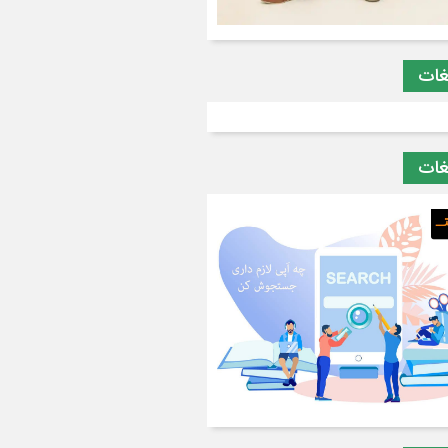
غات
غات