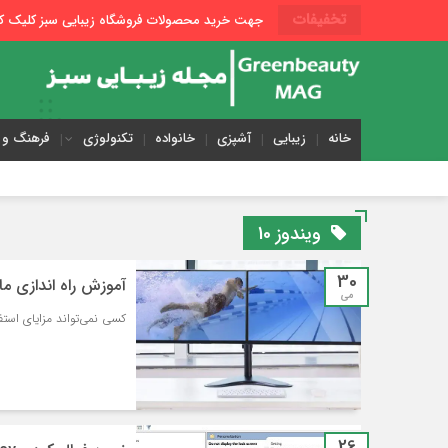
تخفیفات
جهت خرید محصولات فروشگاه زیبایی سبز کلیک کن
خانه
زیبایی
آشپزی
خانواده
تکنولوژی
فرهنگ و 
ویندوز 10
30
آموزش راه اندازی مانیتو
می
کسی نمی‌تواند مزایای استفا
26