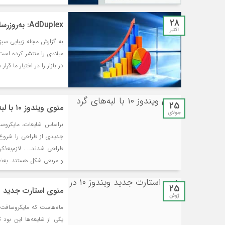
28
AdDuplex: به‌روزرسانی می ۲۰۲۰ ویندوز بیشترین سهم بازار را در اختیار دارد
اکتبر
در بازار را در اختیار ما قرار می‌د
25
منوی ویندوز ۱۰ با لبه‌های گرد
جولای
براساس شایعات، مایکروسا
جدیدی از طراحی را شروع ک
طراحی شدند… . لازم‌به‌ذک
و مربعی شکل هستند. به‌نظ
25
منوی استارت جدید ویندوز ۱۰ د
ژوئن
یکی از شایعه‌ها این بود