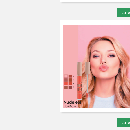
غات
غات