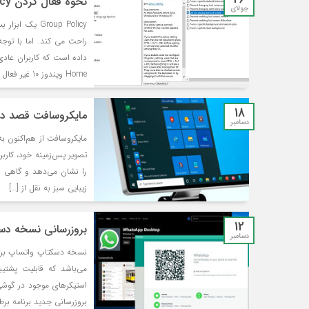
نحوه فعال کردن Group Policy در نسخه Home ویندوز 10
جولای
Group Policy 
راحت می کند. اما با تو
Home ویندوز 10 غیر فعال کرده است. در ادامه آموزش فعال کردن آن را برای شما قرار می دهیم.
18
مایکروسافت قصد دارد صف
دسامبر
مایکروسافت از هم‌اکنون به
تصویر پس‌زمینه خود، کارب
را نشان می‌دهد و گاهی او
زیبایی سبز به نقل از […]
12
بروزرسانی نسخه دسکت
دسامبر
می‌باشد که قابلیت پشتیب
استیکرهای موجود در گوشی
بروزرسانی جدید برنامه بر