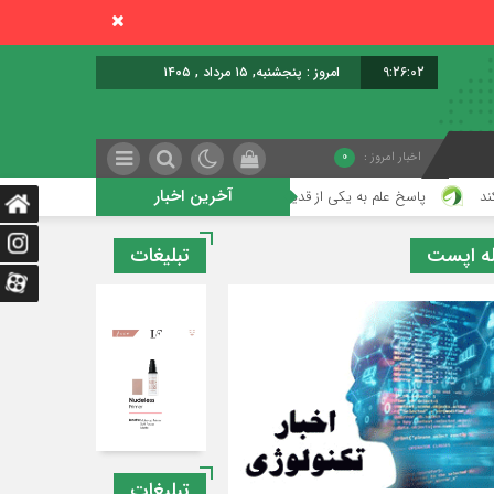
9:26:03
برابر با : Thursday - 6 August - 2026
اخبار امروز :
0
آخرین اخبار
 به یکی از قدیمی‌ترین پرسش‌های بشر؛ مغز چگونه تصمیم می‌گیرد عاشق چه کسی شوی
ه اپست
تبلیغات
تبلیغات