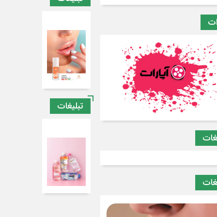
ات
تبلیغات
غات
غات