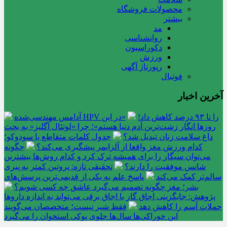
محصولات فروشگاه
بیشتر
مد
روانشناسی
دکوراسیون
ورزش
رپورتاژ آگهی
فوتبال
آخرین اخبار
آدامس مهندسی‌شده‌ HPV را تا ۹۳ درصد کاهش داد!
«در این
روزها انگار زشت‌ترین آدم دنیا هستم»؛ چرا «لوتئال آگلیز» به بحث‌
داغ سلامت زنان تبدیل شد؟
جدول کلمات متقاطع یا سودوکو؛
کدام ورزش مغز واقعا از آلزایمر پیشگیری می‌کند؟
چگونه
می‌توان سیگار را برای همیشه ترک کرد و کدام روش‌ها بیشترین
شانس موفقیت را دارند؟
تحقیقی تازه: پروتین کمتر به پیری
سالم‌تر کمک می‌کند
پاسخ علم به یکی از قدیمی‌ترین پرسش‌های
بشر؛ مغز چگونه تصمیم می‌گیرد عاشق چه کسی شویم؟
پژوهش: جایگزینی اجاق گاز با اجاق برقی می‌تواند به اندازه داروها
حملات آسم را کاهش دهد
فقط شیر نیست؛ متخصصان می‌گویند
این خوراکی‌ها سال‌ها جلوی پوکی استخوان را می‌گیرد