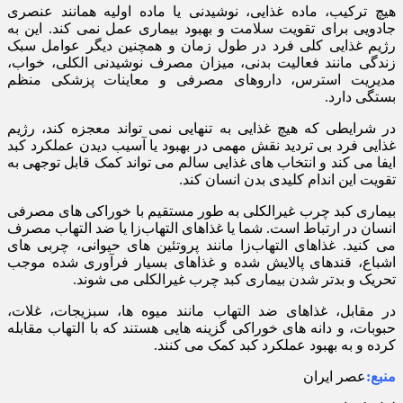
هیچ ترکیب، ماده غذایی، نوشیدنی یا ماده اولیه همانند عنصری
جادویی برای تقویت سلامت و بهبود بیماری عمل نمی کند. این به
رژیم غذایی کلی فرد در طول زمان و همچنین دیگر عوامل سبک
زندگی مانند فعالیت بدنی، میزان مصرف نوشیدنی الکلی، خواب،
مدیریت استرس، داروهای مصرفی و معاینات پزشکی منظم
بستگی دارد.
در شرایطی که هیچ غذایی به تنهایی نمی تواند معجزه کند، رژیم
غذایی فرد بی تردید نقش مهمی در بهبود یا آسیب دیدن عملکرد کبد
ایفا می کند و انتخاب های غذایی سالم می تواند کمک قابل توجهی به
تقویت این اندام کلیدی بدن انسان کند.
بیماری کبد چرب غیرالکلی به طور مستقیم با خوراکی های مصرفی
انسان در ارتباط است. شما یا غذاهای التهاب‌زا یا ضد التهاب مصرف
می کنید. غذاهای التهاب‌زا مانند پروتئین های حیوانی، چربی های
اشباع، قندهای پالایش شده و غذاهای بسیار فرآوری شده موجب
تحریک و بدتر شدن بیماری کبد چرب غیرالکلی می شوند.
در مقابل، غذاهای ضد التهاب مانند میوه ها، سبزیجات، غلات،
حبوبات، و دانه های خوراکی گزینه هایی هستند که با التهاب مقابله
کرده و به بهبود عملکرد کبد کمک می کنند.
منبع:
عصر ایران