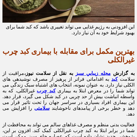
این افزودنی به رژیم غذایی می تواند تغییری باشد که کبد شما برای
بهبود شرایط خود به آن نیاز دارد.
بهترین مکمل برای مقابله با بیماری کبد چرب
غیرالکلی
به گزارش
مجله زيبايي سبز
به نقل از سلامت نیوز،
مراقبت از
سلامت
کبد
به اقداماتی فراتر از پرهیز از مصرف نوشیدهی های
الکلی نیاز دارد. به عنوان نمونه، انتخاب های اشتباه سبک زندگی می
تواند شما را در معرض ابتلا به بیماری
کبد چرب
غیرالکلی، که به
واسطه انباشت بیش از حد چربی در کبد شکل می گیرد، قرار دهد.
این بیماری افراد بسیاری در سراسر جهان را تحت تاثیر قرار می
دهد و خطر برخی از پیامدهای ناخوشایند
سلامتی
را افزایش می
دهد.
فعالیت بدنی منظم و مصرف غذاهای سالم می تواند به محافظت از
شما در برابر ابتلا به کبد چرب غیرالکلی کمک کند. افزون بر این،
پژوهشی جدید نشان داده است که عصاره چای سبز ممکن است