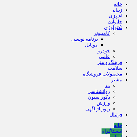
خانه
زیبایی
آشپزی
خانواده
تکنولوژی
کامپیوتر
برنامه نویسی
موبایل
خودرو
علمی
فرهنگ و هنر
سلامت
محصولات فروشگاه
بیشتر
مد
روانشناسی
دکوراسیون
ورزش
رپورتاژ آگهی
فوتبال
خانه
اینستاگرام
آپارات