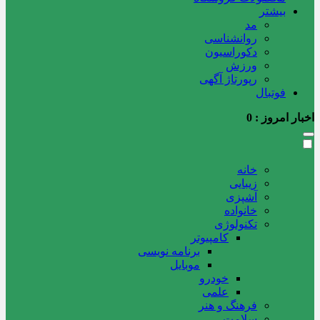
بیشتر
مد
روانشناسی
دکوراسیون
ورزش
رپورتاژ آگهی
فوتبال
اخبار امروز :
0
خانه
زیبایی
آشپزی
خانواده
تکنولوژی
کامپیوتر
برنامه نویسی
موبایل
خودرو
علمی
فرهنگ و هنر
سلامت