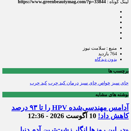
لینک کوتاه :
https://www.greenbeautymag.com/?p=33844
منبع : سلامت نیوز
764 بازدید
بدون دیدگاه
برچسب ها
چای سبز
خواص چای سبز
درمان کبد چرب
کبد چرب
نوشته های مشابه
آدامس مهندسی‌شده‌ HPV را تا ۹۳ درصد
کاهش داد!
10 آگوست 2026 - 12:36
«در این روزها انگار زشت‌ترین آدم دنیا