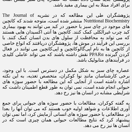
برای افراد مبتلا به این بیماری مفید باشد.
پژوهشگران طی این مطالعه که در نشریه The Journal of
Nutritional Biochemistry منتشر شده است، متوجه شدند که کاتچین
های موجود در چای سبز با حضور در کبد می توانند به بهبود بیماری
کبد چرب غیرالکلی کمک کنند. کاتچین ها آنتی اکسیدان هایی هستند
که می تواند به محافظت از سلول های بدن انسان کمک کنند. با
بررسی این فرآیند در موش ها، پژوهشگران دریافتند که انواع خاصی
از کاتچین ها به نام اپی‌گالوکاتچین و اپی‌کاتچین می توانند در فعال
کردن گیرنده PPARα نقش داشته باشند که می تواند عاملی کلیدی
در فرآیندهای متابولیک باشد.
عصاره چای سبز به شکل مکمل در دسترس است. با این وجود،
برخی کارشناسان مانند نوا کوکران، متخصص تغذیه، به این نکته
اشاره داشته است از آنجایی که این مطالعه با حضور سوژه های
حیوانی انجام شده است، نمی توان به طور قطع اطمینان داشت که
شرایطی مشابه در انسان ها نیز رخ دهد.
به گفته کوکران، مطالعات با حضور سوژه های حیوانی برای جمع
آوری اطلاعات و شواهد اولیه خوب هستند که می توان آنها را بعدا
در مطالعاتی با حضور سوژه های انسانی آزمایش کرد، اما نمی توان
پیشنهاد کرد که نتایج مطالعات حیوانی همان چیزی است که در
انسان ها نیز رخ می دهد.