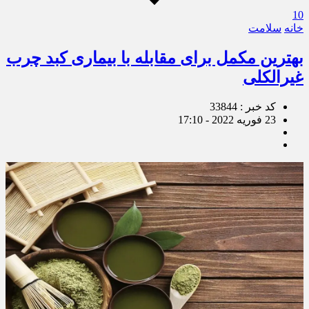
10
خانه
سلامت
بهترین مکمل برای مقابله با بیماری کبد چرب
غیرالکلی
کد خبر : 33844
23 فوریه 2022 - 17:10