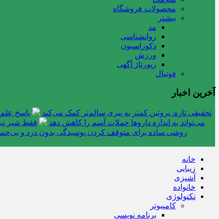
محصولات فروشگاه
بیشتر
مد
روانشناسی
دکوراسیون
ورزش
رپورتاژ آگهی
فوتبال
آخرین اخبار
تحقیقی تازه: پروتین کمتر به پیری سالم‌تر کمک می‌کند
پاسخ علم 
می‌تواند به اندازه داروها حملات آسم را کاهش دهد
فقط شیر نیس
روشی ساده برای متوقف کردن پوسیدگی بدون درد و بی‌ح
خانه
زیبایی
آشپزی
خانواده
تکنولوژی
کامپیوتر
برنامه نویسی