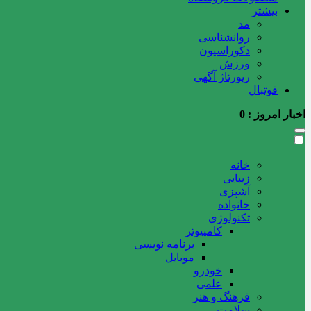
بیشتر
مد
روانشناسی
دکوراسیون
ورزش
رپورتاژ آگهی
فوتبال
اخبار امروز :
0
خانه
زیبایی
آشپزی
خانواده
تکنولوژی
کامپیوتر
برنامه نویسی
موبایل
خودرو
علمی
فرهنگ و هنر
سلامت