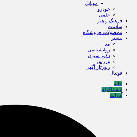
موبایل
خودرو
علمی
فرهنگ و هنر
سلامت
محصولات فروشگاه
بیشتر
مد
روانشناسی
دکوراسیون
ورزش
رپورتاژ آگهی
فوتبال
خانه
اینستاگرام
آپارات