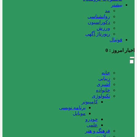
بیشتر
مد
روانشناسی
دکوراسیون
ورزش
رپورتاژ آگهی
فوتبال
اخبار امروز :
0
خانه
زیبایی
آشپزی
خانواده
تکنولوژی
کامپیوتر
برنامه نویسی
موبایل
خودرو
علمی
فرهنگ و هنر
سلامت