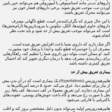
داروهای تب‌بر مانند استامینوفن یا ایبوپروفن هم می‌توانند حین پایین‌
آوردن تب، موجب تعریق شوند. برخی داروهای فشار خون نیز
می‌توانند محرک تعریق باشند.
با این حال چیزی که نگران‌کننده‌تر است، قطع ناگهانی مصرف
داروهای حاوی اپیوئیدها، الکل، نیکوتین یا بنزودیازپین‌ها (آرام‌بخش‌ها)
است که می‌تواند موجب تعریق بیش از حد شود و باید تحت نظر
انجام شوند.
اگر شک دارید که داروی شما باعث افزایش تعریق شده است،
مصرف آن را خودسرانه قطع نکنید و ابتدا با پزشک خود مشورت
کنید. او ممکن است بتواند دوز داروی شما را تنظیم کند، راهکارهایی
برای زمان‌بندی مصرف بدهد یا درمان دیگری تجویز کند که احتمال
تعریق کمتری داشته باشد.
بیماری تعریق بیش از حد
هایپرهیدروزیس (Hyperhidrosis) یک بیماری است که در آن بدن بیش
از نیاز برای تنظیم دما، عرق می‌کند. حدود ۵ درصد آمریکایی‌ها به
این بیماری دچارند. این تعریق معمولا در کف دست‌ها، کف پاها، زیر
بغل یا صورت رخ می‌دهد و گاه باعث جوش‌های پوستی، عفونت‌های
باکتریایی یا قارچی می‌شود.
هایپرهیدروزیس اولیه می‌تواند بدون دلیل مشخصی بروز کند و اغلب