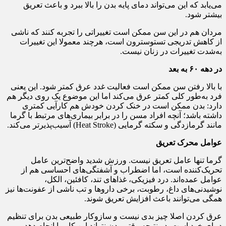
می‌یابد که این می‌تواند دمای پایه بدن را بالا ببرد و باعث تعریق
بیشتر شود.
مردان هم در این سن ممکن است تغییراتی را تجربه کنند که ناشی
از کاهش تدریجی تستوسترون است، هرچند معمولا این تغییرات
به‌شدت تغییرات در زنان نیست.
در دهه ۶۰ به بعد
با بالا رفتن سن ممکن است فعالیت غدد عرق کمتر شود. این یعنی
فرد به‌طور کلی کمتر عرق می‌کند اما این موضوع یک روی دیگر هم
دارد: بدن ممکن است در خنک کردن خودش هم کارآیی کمتری
داشته باشد؛ آنچه افراد مسن را در برابر بیماری‌های مرتبط با گرما
مانند گرمازدگی و سکته گرمایی (Heat Stroke) آسیب‌پذیرتر می‌کند.
عوامل محرک تعریق
گرما تنها عامل تعریق نیست. ورزش شدید واضح‌ترین عامل
تحریک‌کننده است، اما اضطراب و آشفتگی‌های احساسی هم از
عوامل عمده‌اند. درد فیزیکی، غذاهای تند، کافئین، الکل،
نوشیدنی‌های داغ، رطوبت، برخی داروها و تب ناشی از عفونت‌ها نیز
همگی می‌توانند باعث افزایش تعریق شوند.
عرق کردن اصلا چیز بدی نیست و سازوکار طبیعی بدن برای تنظیم
دمای خود است. در نتیجه وقتی بدن نتواند این کار را انجام دهد،