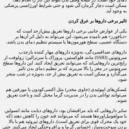
ممکن است دچار گرمازدگی شود و حتی شرایط اورژانسی پزشکی
به وجود آید.
تاثیر برخی داروها بر عرق کردن
یکی از عوارض جانبی برخی داروها تعریق بیش‌ازحد است که
«دیافورز» هم نامیده می‌شود، این می‌تواند به دلیل اثر آن‌ها بر
دستگاه عصبی، سطح هورمون‌ها یا سیستم تنظیم دمای بدن باشد.
داروهای ضدافسردگی، به‌ویژه داروهای مهار کننده بازجذب
سروتونین (SSRI) مانند فلوکستین، پروزاک یا سرترالین/ زولوفت از
رایج‌ترین داروهایی‌اند که می‌توانند تعریق ایجاد کنند. این داروها سطح
سروتونین در مغز را بالا می‌برند که بر تنظیم دمای بدن تاثیر
می‌گذارد و ممکن است به تعریق بیش از حد، به‌ویژه در شب منجر
شود.
مُسکن‌های اپیوئیدی (حاوی مخدر) مثل اکسی‌کودون یا مورفین هم
می‌توانند توانایی بدن را در مدیریت گرما مختل کنند و باعث تعریق
شوند.
سایر داروهایی که باید مراقبشان بود، داروهای دیابت مانند انسولین
یا سولفونیل‌اوره‌ها هستند که می‌توانند قند خون را کاهش دهند (که
خود یک محرک قوی برای تعریق است). داروهای تیروئید هم با بالا
بردن سوخت‌وساز، احساس گرما و برافروختگی ایجاد می‌کنند. حتی