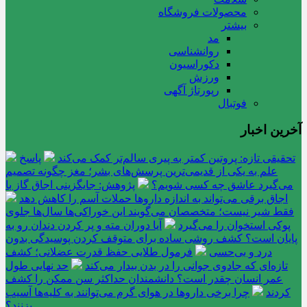
محصولات فروشگاه
بیشتر
مد
روانشناسی
دکوراسیون
ورزش
رپورتاژ آگهی
فوتبال
آخرین اخبار
تحقیقی تازه: پروتین کمتر به پیری سالم‌تر کمک می‌کند
پاسخ
علم به یکی از قدیمی‌ترین پرسش‌های بشر؛ مغز چگونه تصمیم
می‌گیرد عاشق چه کسی شویم؟
پژوهش: جایگزینی اجاق گاز با
اجاق برقی می‌تواند به اندازه داروها حملات آسم را کاهش دهد
فقط شیر نیست؛ متخصصان می‌گویند این خوراکی‌ها سال‌ها جلوی
پوکی استخوان را می‌گیرد
آیا دوران مته و پر کردن دندان رو به
پایان است؟ کشف روشی ساده برای متوقف کردن پوسیدگی بدون
درد و بی‌حسی
فرمول طلایی حفظ قدرت عضلانی؛ کشف
تازه‌ای که جادوی جوانی را در بدن بیدار می‌کند
حد نهایی طول
عمر انسان چقدر است؟ دانشمندان حداکثر سن ممکن را کشف
کردند
چرا برخی داروها در هوای گرم می‌توانند به کلیه‌ها آسیب
بزنند؟