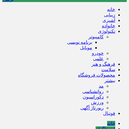
خانه
زیبایی
آشپزی
خانواده
تکنولوژی
کامپیوتر
برنامه نویسی
موبایل
خودرو
علمی
فرهنگ و هنر
سلامت
محصولات فروشگاه
بیشتر
مد
روانشناسی
دکوراسیون
ورزش
رپورتاژ آگهی
فوتبال
خانه
اینستاگرام