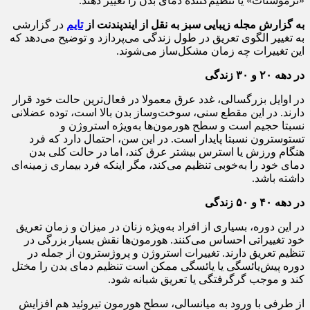
«ترموستات» یا تنظیم‌‌کننده دمای بدن را تغییر دهند.
به گزارش مجله زیبایی سبز به نقل از ایندپندنت از
تایم
در گزارشی
به تغییر الگوی تعریق در طول زندگی می‌پردازد و توضیح می‌دهد که
این تغییرات چه زمان مشکل‌ساز می‌شوند.
در دهه ۲۰ و ۳۰ زندگی
در اوایل بزرگسالی، غدد عرق معمولا در فعال‌ترین حالت خود قرار
دارند. در این مقطع سنی، سوخت‌وساز بدن بالا است، توده عضلانی
نسبتا حجیم است و سطح هورمون‌ها به‌ویژه استروژن و
تستوسترون نسبتا پایدار است. در این سن، احتمال دارد که فرد
هنگام ورزش یا استرس بیشتر عرق کند، اما در حالت کلی بدن
دمای خود را به‌خوبی تنظیم می‌کند، مگر اینکه فرد بیماری زمینه‌ای
داشته باشد.
در دهه ۴۰ و ۵۰ زندگی
در این دوره، بسیاری از افراد به‌ویژه زنان در میزان و زمان تعریق
خود تغییراتی احساس می‌کنند. هورمون‌ها نقش بسیار بزرگی در
تنظیم تعریق دارند. تغییرات استروژن و پروژسترون از جمله در
دوره پیش‌یائسگی یا یائسگی ممکن است تنظیم دمای بدن را مختل
کند و موجب گرگرفتگی یا تعریق شبانه شود.
از طرفی با ورود به میانسالی، سطح هورمون تیروئید هم افزایش