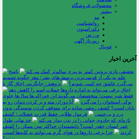
محصولات فروشگاه
بیشتر
مد
روانشناسی
دکوراسیون
ورزش
رپورتاژ آگهی
فوتبال
آخرین اخبار
تحقیقی تازه: پروتین کمتر به پیری سالم‌تر کمک می‌کند
پاسخ
علم به یکی از قدیمی‌ترین پرسش‌های بشر؛ مغز چگونه تصمیم
می‌گیرد عاشق چه کسی شویم؟
پژوهش: جایگزینی اجاق گاز با
اجاق برقی می‌تواند به اندازه داروها حملات آسم را کاهش دهد
فقط شیر نیست؛ متخصصان می‌گویند این خوراکی‌ها سال‌ها جلوی
پوکی استخوان را می‌گیرد
آیا دوران مته و پر کردن دندان رو به
پایان است؟ کشف روشی ساده برای متوقف کردن پوسیدگی بدون
درد و بی‌حسی
فرمول طلایی حفظ قدرت عضلانی؛ کشف
تازه‌ای که جادوی جوانی را در بدن بیدار می‌کند
حد نهایی طول
عمر انسان چقدر است؟ دانشمندان حداکثر سن ممکن را کشف
کردند
چرا برخی داروها در هوای گرم می‌توانند به کلیه‌ها آسیب
بزنند؟