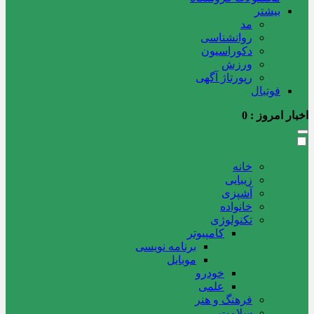
بیشتر
مد
روانشناسی
دکوراسیون
ورزش
رپورتاژ آگهی
فوتبال
اخبار امروز :
0
خانه
زیبایی
آشپزی
خانواده
تکنولوژی
کامپیوتر
برنامه نویسی
موبایل
خودرو
علمی
فرهنگ و هنر
سلامت