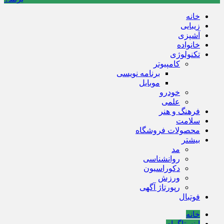
خانه
زیبایی
آشپزی
خانواده
تکنولوژی
کامپیوتر
برنامه نویسی
موبایل
خودرو
علمی
فرهنگ و هنر
سلامت
محصولات فروشگاه
بیشتر
مد
روانشناسی
دکوراسیون
ورزش
رپورتاژ آگهی
فوتبال
خانه
اینستاگرام