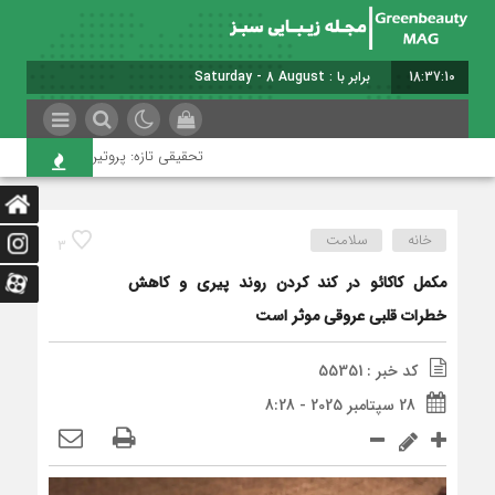
18:37:11
برابر با : Saturday - 8 August - 2026
تحقیقی تازه: پروتین کمتر به پیری سالم‌تر 
خانه
سلامت
3
مکمل‌ کاکائو در کند کردن روند پیری و کاهش
خطرات قلبی‌ عروقی موثر است
کد خبر : 55351
28 سپتامبر 2025 - 8:28