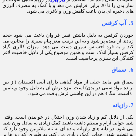
ساز بدن را تا 20 برابر افزایش می دهد و با کمک به مصرف انرژی
های ذخیره ای بدن باعث کاهش وزن و لاغری می شود.
5. آب کرفس
خوردن کرفس به دلیل داشتن فیبر فراوان باعث می شود حجم
زیادی از معده پر شود و به این ترتیب مغز پیام سیری را مخابره می
کند و به فرد احساس سیری دست می دهد. میزان کالری گیاه
کرفس بسیار اندک است و همین موضوع یکی از دلایل خاصیت لاغر
کنندگی این سبزی پرخاصیت است.
6. سماق
سماق هم مانند خیلی از مواد گیاهی دارای آنتی اکسیدان (از بین
برنده مواد سمی در بدن) است. مزه ترش آن به دلیل وجود ویتامین
C است. امگا 3 هم در این چاشنی ترش یافت می شود.
7. رازیانه
یکی از دلایل کم و زیاد شدن وزن اختلال در خوابیدن است. وقتی
شما خوابی آرام و منظم داشته باشید کمک زیادی به تعادل وزن شما
می شود. در دانه های رازیانه ماده ای به نام ملاتونین وجود دارد که
به تنظیم شدن خواب کمک زیادی می کند. به طوری که روزها پر