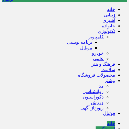
خانه
زیبایی
آشپزی
خانواده
تکنولوژی
کامپیوتر
برنامه نویسی
موبایل
خودرو
علمی
فرهنگ و هنر
سلامت
محصولات فروشگاه
بیشتر
مد
روانشناسی
دکوراسیون
ورزش
رپورتاژ آگهی
فوتبال
خانه
اینستاگرام