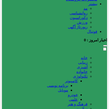
بیشتر
مد
روانشناسی
دکوراسیون
ورزش
رپورتاژ آگهی
فوتبال
اخبار امروز :
0
خانه
زیبایی
آشپزی
خانواده
تکنولوژی
کامپیوتر
برنامه نویسی
موبایل
خودرو
علمی
فرهنگ و هنر
سلامت