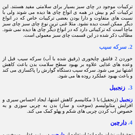
ترکیبات موجود در چای سبز بسیار برای سلامتی مفید هستند. این
ترکیبات کم و بیش در همه ی انواع چای ها دیده می شوند ولی با
نسبت های متفاوت و دارا بودن بعضی ترکیبات خاص که در انواع
دیگر ممکن است دیده نشود. مثلا غنی ترین نوع چای سبز چای سبز
ماچا است که ترکیباتی دارد که در انواع دیگر چای ها دیده نمی شود.
مطالب ذکر شده در این قسمت چای سبز معمولی است.
2. سرکه سیب
خوردن 2 قاشق چایخوری (رقیق شده با آب) سرکه سیب قبل از
وعده های غذایی علاوه بر بهبود سطح سلامت بدن باعث کاهش
اشتها نیز می شود. سرکه سیب دستگاه گوارش را پاکسازی می کند
و باعث بهبود عملکرد روده ها می شود.
3.
زنجبیل
زنجبیل
(زنجفیل) با 3 مکانیسم کاهش اشتها، ایجاد احساس سیری و
افزایش متابولیسم (سوخت و ساز) بدن به چربی سوزی و به
خصوص آب کردن چربی های شکم و پهلو کمک می کند.
4.
دارچین
تحقیقات نشان داده اند؛ استفاده از
دارچین
در رژیم غذایی سوخت و