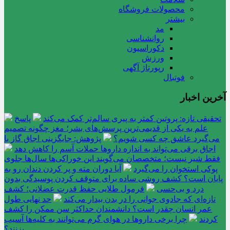
محصولات فروشگاه
بیشتر
مد
روانشناسی
دکوراسیون
ورزش
رپورتاژ آگهی
فوتبال
آخرین اخبار
تحقیقی تازه: پروتین کمتر به پیری سالم‌تر کمک می‌کند
پاسخ
علم به یکی از قدیمی‌ترین پرسش‌های بشر؛ مغز چگونه تصمیم
می‌گیرد عاشق چه کسی شویم؟
پژوهش: جایگزینی اجاق گاز با
اجاق برقی می‌تواند به اندازه داروها حملات آسم را کاهش دهد
فقط شیر نیست؛ متخصصان می‌گویند این خوراکی‌ها سال‌ها جلوی
پوکی استخوان را می‌گیرد
آیا دوران مته و پر کردن دندان رو به
پایان است؟ کشف روشی ساده برای متوقف کردن پوسیدگی بدون
درد و بی‌حسی
فرمول طلایی حفظ قدرت عضلانی؛ کشف
تازه‌ای که جادوی جوانی را در بدن بیدار می‌کند
حد نهایی طول
عمر انسان چقدر است؟ دانشمندان حداکثر سن ممکن را کشف
کردند
چرا برخی داروها در هوای گرم می‌توانند به کلیه‌ها آسیب
بزنند؟